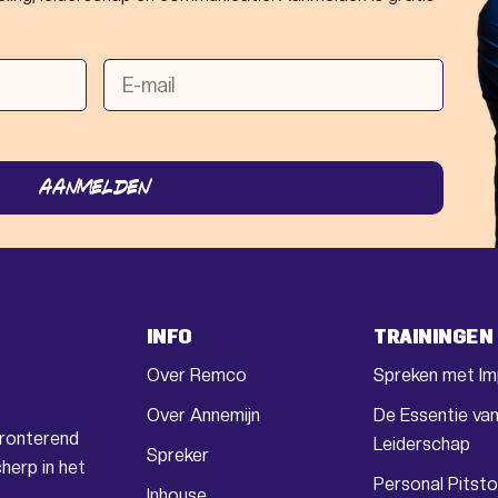
AANMELDEN
INFO
TRAININGEN
Over Remco
Spreken met I
Over Annemijn
De Essentie va
fronterend
Leiderschap
Spreker
herp in het
Personal Pitst
Inhouse